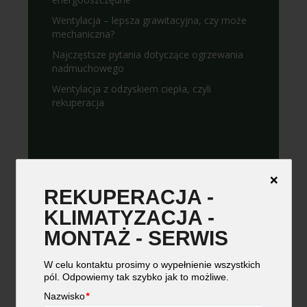
Wentylacja – lepsza grawitacyjna, czy może
mechaniczna?
Najczęstsze pytania dotyczące ogrzewania
nadmuchowego
Wentylacja z odzyskiem ciepła, czyli
rekuperacja
KATEGORIE
❌
REKUPERACJA -
KLIMATYZACJA -
CHŁODNICTWO
MONTAŻ - SERWIS
WENTYLACJA
REKUPERACJA
W celu kontaktu prosimy o wypełnienie wszystkich
pól. Odpowiemy tak szybko jak to możliwe.
OGRZEWANIE NADMUCHOWE
Nazwisko
*