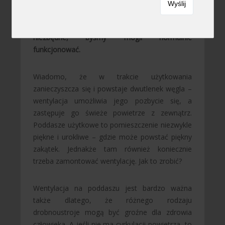
Roślinom do życia potrzebny jest dwutlenek
węgla, jednakże ludzie i zwierzęta oddychają
tlenem – a zatem świeże powietrze jest
niezbędne, byśmy mogli normalnie
funkcjonować.
Wiadomo, że w trakcie użytkowania
zanieczyszcza się i powstaje dwutlenek węgla –
wentylacja umożliwia jego pozbycie się, a
zastępuje go świeże powietrze z zewnątrz.
Poddasze użytkowe to pomieszczenie niezwykle
piękne i urokliwe – gdzie może powstać piękny
zakątek. Jednakże tam również koniecznie
trzeba zamontować wentylację. Jak to zrobić?
Wentylacja na poddaszu jest bardzo ważna
także dlatego, że różnego rodzaju
drobnoustroje mogą być groźne dla zdrowia
człowieka. A jeśli nie ma cyrkulacji powietrza, to