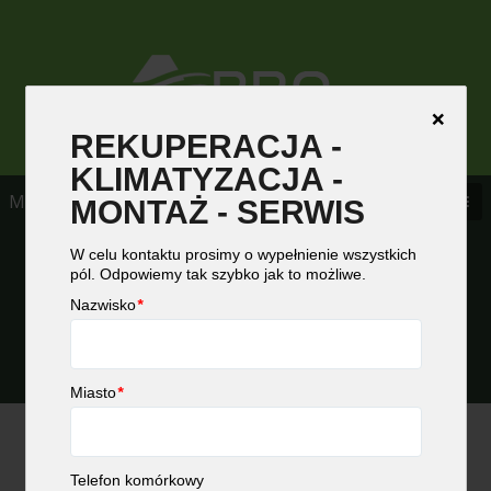
❌
REKUPERACJA -
KLIMATYZACJA -
Main Menu
MONTAŻ - SERWIS
W celu kontaktu prosimy o wypełnienie wszystkich
pól. Odpowiemy tak szybko jak to możliwe.
Nazwisko
*
©prowentylacja.pl | Wszelkie prawa zastrzeżone
Miasto
*
Telefon komórkowy