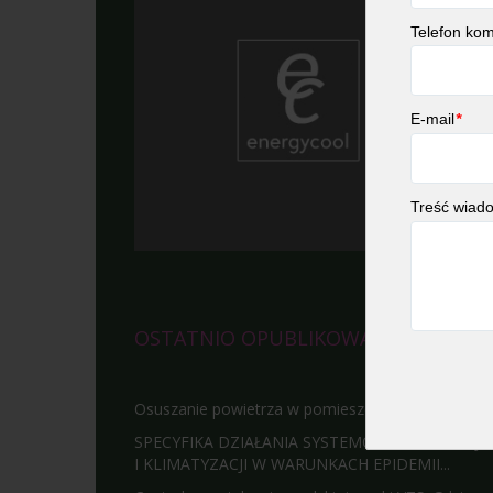
Telefon ko
E-mail
*
Treść wiad
OSTATNIO OPUBLIKOWALIŚMY
Osuszanie powietrza w pomieszczeniach
SPECYFIKA DZIAŁANIA SYSTEMÓW WENTYLACJI
I KLIMATYZACJI W WARUNKACH EPIDEMII...