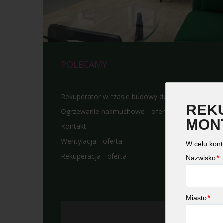
POLECAMY
Rekuperator w czasie budowy domu
REKU
Ogrzewanie nadmuchowe - oferta
MONT
Kontakt
Wentylacja - oferta
W celu kont
Rekuperacja - oferta
Nazwisko
*
Miasto
*