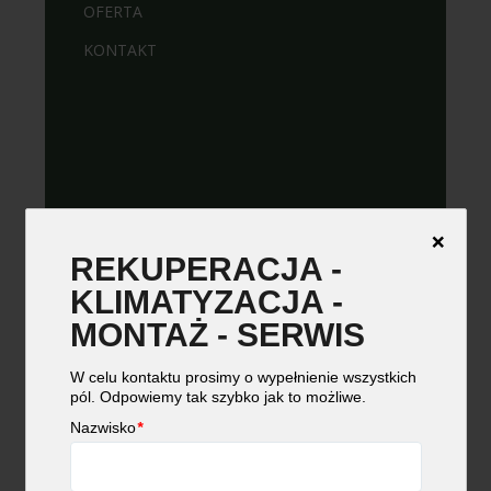
OFERTA
KONTAKT
❌
26 MAJA 2021
REKUPERACJA -
Innovative
KLIMATYZACJA -
MONTAŻ - SERWIS
uruchamia
północnoamerykański
W celu kontaktu prosimy o wypełnienie wszystkich
pól. Odpowiemy tak szybko jak to możliwe.
oddział drzwi
Nazwisko
*
pneumatycznych