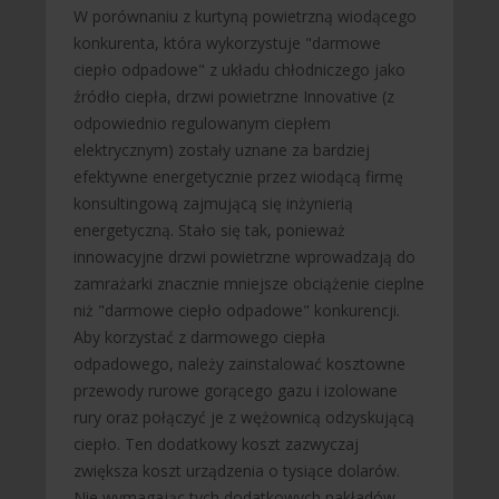
W porównaniu z kurtyną powietrzną wiodącego
konkurenta, która wykorzystuje "darmowe
ciepło odpadowe" z układu chłodniczego jako
źródło ciepła, drzwi powietrzne Innovative (z
odpowiednio regulowanym ciepłem
elektrycznym) zostały uznane za bardziej
efektywne energetycznie przez wiodącą firmę
konsultingową zajmującą się inżynierią
energetyczną. Stało się tak, ponieważ
innowacyjne drzwi powietrzne wprowadzają do
zamrażarki znacznie mniejsze obciążenie cieplne
niż "darmowe ciepło odpadowe" konkurencji.
Aby korzystać z darmowego ciepła
odpadowego, należy zainstalować kosztowne
przewody rurowe gorącego gazu i izolowane
rury oraz połączyć je z wężownicą odzyskującą
ciepło. Ten dodatkowy koszt zazwyczaj
zwiększa koszt urządzenia o tysiące dolarów.
Nie wymagając tych dodatkowych nakładów,