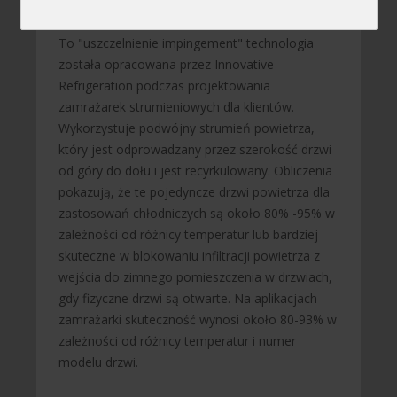
To "uszczelnienie impingement" technologia
została opracowana przez Innovative
Refrigeration podczas projektowania
zamrażarek strumieniowych dla klientów.
Wykorzystuje podwójny strumień powietrza,
który jest odprowadzany przez szerokość drzwi
od góry do dołu i jest recyrkulowany. Obliczenia
pokazują, że te pojedyncze drzwi powietrza dla
zastosowań chłodniczych są około 80% -95% w
zależności od różnicy temperatur lub bardziej
skuteczne w blokowaniu infiltracji powietrza z
wejścia do zimnego pomieszczenia w drzwiach,
gdy fizyczne drzwi są otwarte. Na aplikacjach
zamrażarki skuteczność wynosi około 80-93% w
zależności od różnicy temperatur i numer
modelu drzwi.